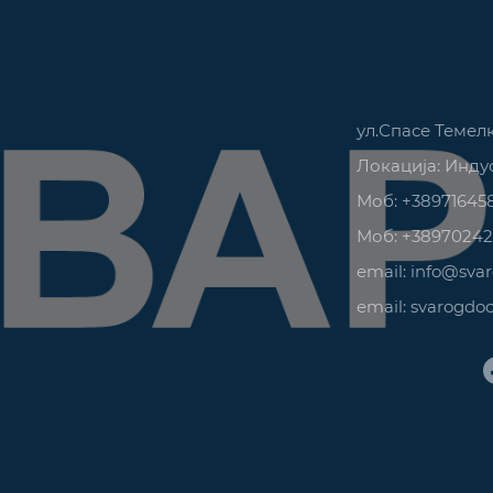
ул.Спасе Темелк
Локација: Инду
Моб: +38971645
Моб: +38970242
email:
info@sva
email:
svarogdo