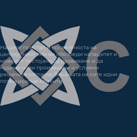
Нашиот пристап и посветеноста на
целокупниот тим ни обезбеди капацитет и
можност постојано да развиваме и да
нудиме нови производни и услужни
решенија согласно барањата на сите идни
потенцијални клиенти.