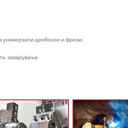
а универзали дребонзи и фрези,
ги, заварување