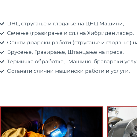
ЦНЦ стругање и глодање на ЦНЦ Машини,
Сечење (гравирање и сл.) на Хибриден ласер,
Општи драрски работи (стругање и глодање) н
Брусење, Гравирање, Штанцање на преса,
Термичка обработка, -Машино-браварски услу
Останати слични машински работи и услуги.